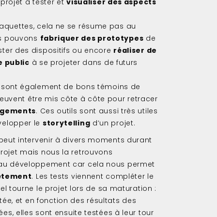
projet à tester et
visualiser des aspects
quettes, cela ne se résume pas au
us pouvons
fabriquer des prototypes
de
ster des dispositifs ou encore
réaliser de
e public
à se projeter dans de futurs
s sont également de bons témoins de
s peuvent être mis côte à côte pour retracer
gements
. Ces outils sont aussi très utiles
velopper le
storytelling
d’un projet.
eut intervenir à divers moments durant
ojet mais nous la retrouvons
au développement car cela nous permet
rètement
. Les tests viennent compléter le
el tourne le projet lors de sa maturation :
stée, et en fonction des résultats des
es, elles sont ensuite testées à leur tour