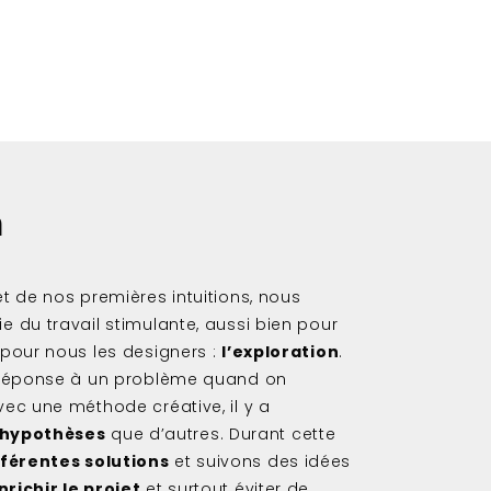
n
et de nos premières intuitions, nous
e du travail stimulante, aussi bien pour
 pour nous les designers :
l’exploration
.
e réponse à un problème quand on
vec une méthode créative, il y a
hypothèses
que d’autres. Durant cette
férentes solutions
et suivons des idées
nrichir le projet
et surtout éviter de