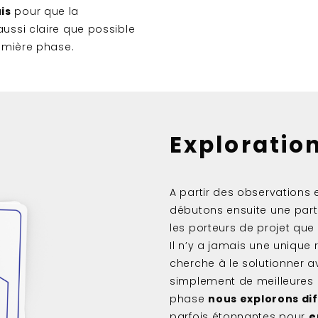
is
pour que la
aussi claire que possible
remière phase.
Exploratio
A partir des observations 
débutons ensuite une parti
les porteurs de projet que
Il n’y a jamais une uniqu
cherche à le solutionner a
simplement de meilleures
phase
nous explorons dif
parfois étonnantes pour
e