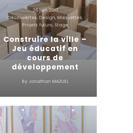
26 juin 2017
Découvertes
,
Design
,
Maquettes
,
Projets futurs
,
Stage
Construire la ville –
Jeu éducatif en
cours de
développement
By
Jonathan MAZUEL