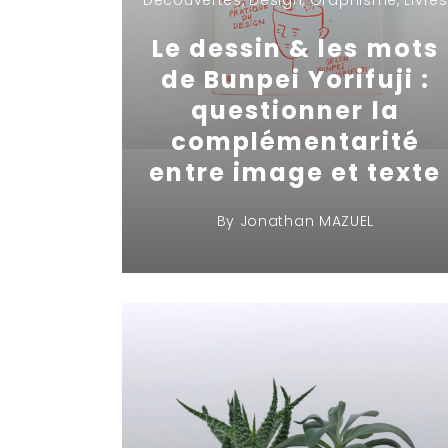
Découvertes
,
Design
,
Graphisme
,
Livres
Le dessin & les mots
de Bunpei Yorifuji :
questionner la
complémentarité
entre image et texte
By
Jonathan MAZUEL