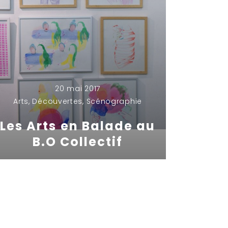
20 mai 2017
Arts
,
Découvertes
,
Scénographie
Les Arts en Balade au
B.O Collectif
By
Jonathan MAZUEL