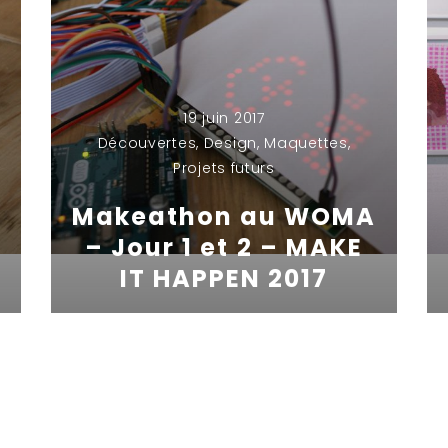
19 juin 2017
Découvertes
,
Design
,
Maquettes
,
Projets futurs
Makeathon au WOMA
– Jour 1 et 2 – MAKE
IT HAPPEN 2017
By
Jonathan MAZUEL