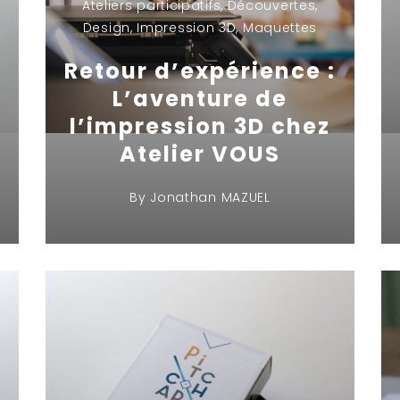
Ateliers participatifs
,
Découvertes
,
Design
,
Impression 3D
,
Maquettes
Retour d’expérience :
L’aventure de
l’impression 3D chez
Atelier VOUS
By
Jonathan MAZUEL