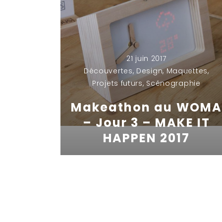
21 juin 2017
Découvertes
,
Design
,
Maquettes
,
Projets futurs
,
Scénographie
Makeathon au WOMA
– Jour 3 – MAKE IT
HAPPEN 2017
By
Jonathan MAZUEL