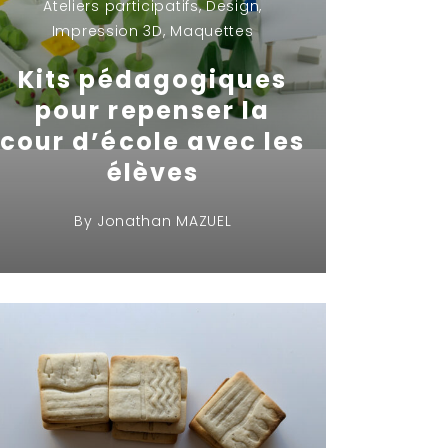
Ateliers participatifs
,
Design
,
Impression 3D
,
Maquettes
Kits pédagogiques
pour repenser la
cour d’école avec les
élèves
By
Jonathan MAZUEL