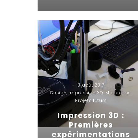
3 août 2017
Design
,
Impression 3D
,
Maquettes
,
Projets futurs
Impression 3D :
Premières
expérimentations