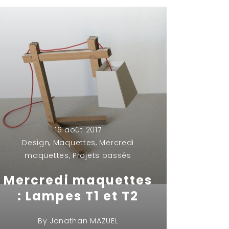
16 août 2017
Design
,
Maquettes
,
Mercredi
maquettes
,
Projets passés
Mercredi maquettes
: Lampes T1 et T2
By
Jonathan MAZUEL