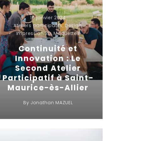
16 janvier 2024
Ateliers participatifs
,
Design
,
Impression 3D
,
Maquettes
Continuité et
Innovation : Le
Second Atelier
Participatif à Saint-
Maurice-ès-Allier
By
Jonathan MAZUEL