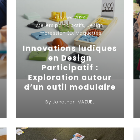
7 février 2024
Ateliers participatifs
,
Design
,
Impression 3D
,
Maquettes
Innovations ludiques
en Design
Participatif :
Exploration autour
d’un outil modulaire
By
Jonathan MAZUEL