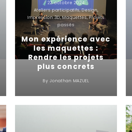
22 octobre 2024
Ateliers participatifs
,
Design
,
Impression 3D
,
Maquettes
,
Projets
passés
Mon expérience avec
les maquettes :
Rendre les projets
plus concrets
By
Jonathan MAZUEL