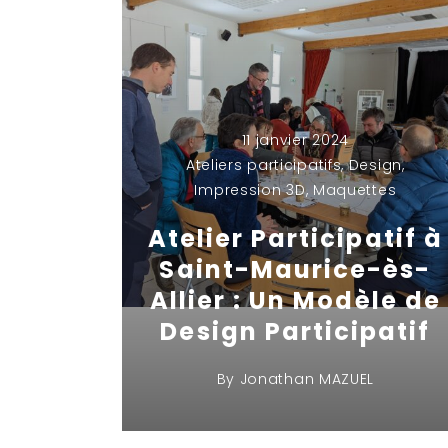
11 janvier 2024
Ateliers participatifs
,
Design
,
Impression 3D
,
Maquettes
Atelier Participatif à
Saint-Maurice-ès-
Allier : Un Modèle de
Design Participatif
By
Jonathan MAZUEL