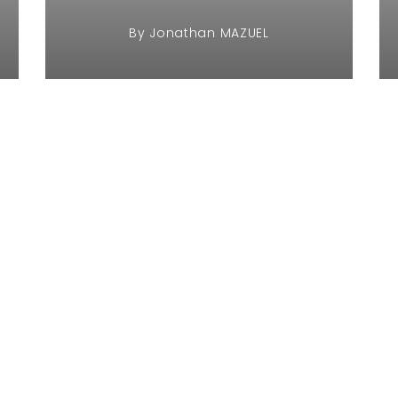
By
Jonathan MAZUEL
21 juin 2017
Découvertes
,
Design
,
Maquettes
,
Projets futurs
,
Scénographie
Makeathon au WOMA