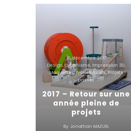
31 décembre 2017
Design
,
Graphisme
,
Impression 3D
,
Maquettes
,
Projets futurs
,
Projets
passés
2017 – Retour sur une
année pleine de
projets
By
Jonathan MAZUEL