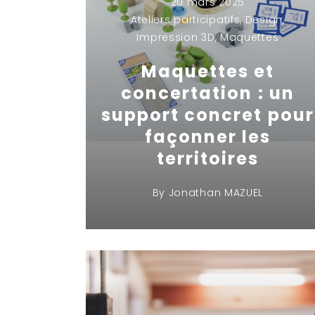
20 mars 2025
Ateliers participatifs
,
Design
,
Impression 3D
,
Maquettes
Maquettes et
concertation : un
support concret pour
façonner les
territoires
By
Jonathan MAZUEL