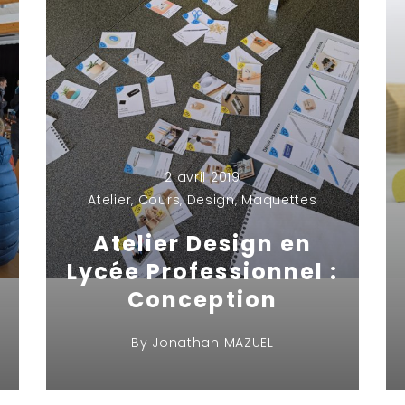
2 avril 2019
Atelier
,
Cours
,
Design
,
Maquettes
Atelier Design en
Lycée Professionnel :
Conception
By
Jonathan MAZUEL