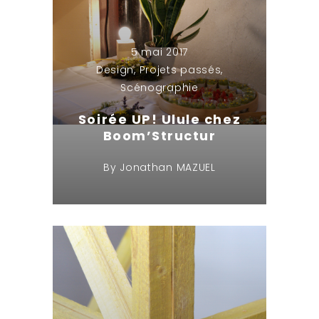
5 mai 2017
Design
,
Projets passés
,
Scénographie
Soirée UP! Ulule chez
Boom’Structur
By
Jonathan MAZUEL