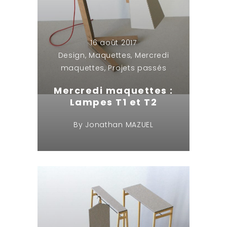
16 août 2017
Design
,
Maquettes
,
Mercredi
maquettes
,
Projets passés
Mercredi maquettes :
Lampes T1 et T2
By
Jonathan MAZUEL