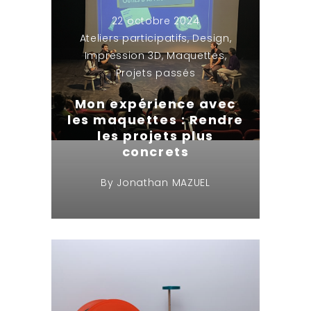
22 octobre 2024
Ateliers participatifs
,
Design
,
Impression 3D
,
Maquettes
,
Projets passés
Mon expérience avec
les maquettes : Rendre
les projets plus
concrets
By
Jonathan MAZUEL