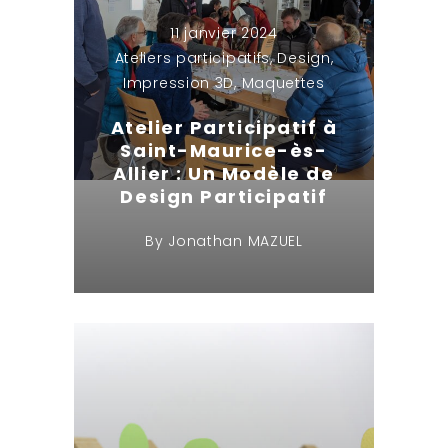
11 janvier 2024
Ateliers participatifs
,
Design
,
Impression 3D
,
Maquettes
Atelier Participatif à
Saint-Maurice-ès-
Allier : Un Modèle de
Design Participatif
By
Jonathan MAZUEL