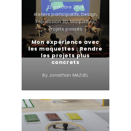
22 octobre 2024
Ateliers participatifs
,
Design
,
Impression 3D
,
Maquettes
,
Projets passés
Mon expérience avec
les maquettes : Rendre
les projets plus
concrets
By
Jonathan MAZUEL