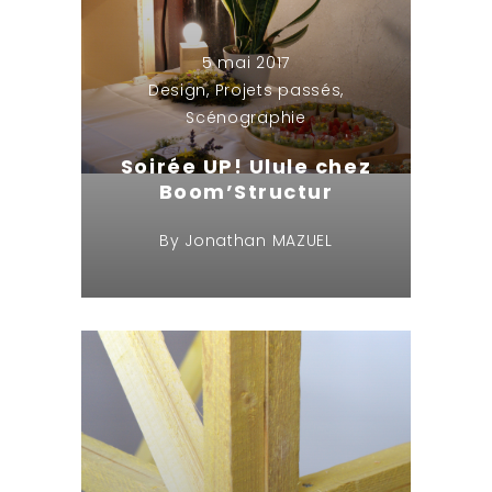
5 mai 2017
Design
,
Projets passés
,
Scénographie
Soirée UP! Ulule chez
Boom’Structur
By
Jonathan MAZUEL