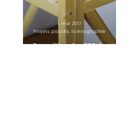
1 mai 2017
Projets passés
,
Scénographie
Exposition des PFE de
l’ENSACF en 2015
By
Jonathan MAZUEL