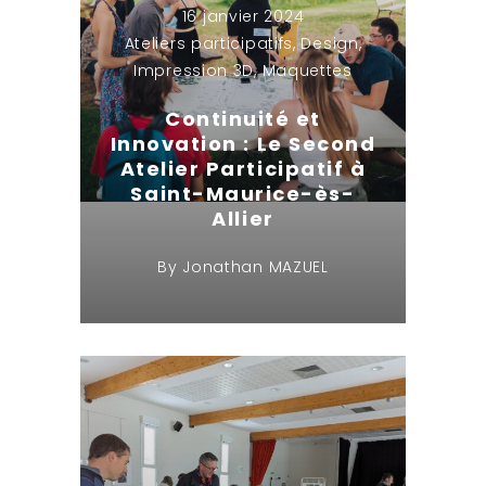
16 janvier 2024
Ateliers participatifs
,
Design
,
Impression 3D
,
Maquettes
Continuité et
Innovation : Le Second
Atelier Participatif à
Saint-Maurice-ès-
Allier
By
Jonathan MAZUEL